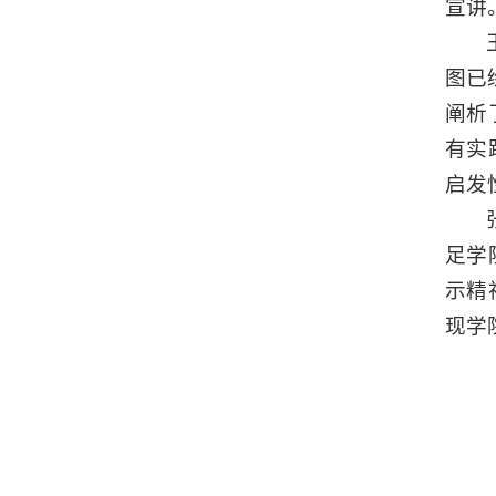
宣讲
图已
阐析
有实
启发
足学
示精
现学