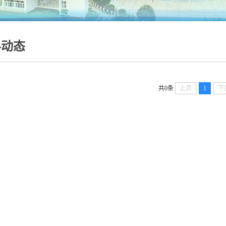
科动态
共0条
上页
1
下