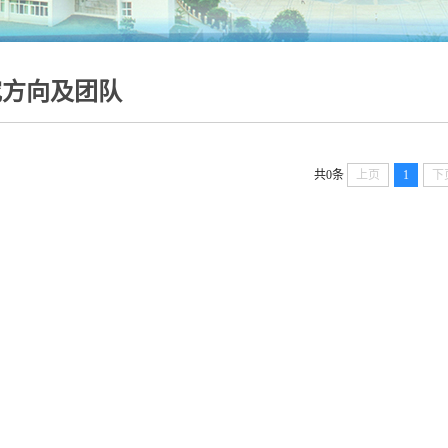
究方向及团队
共0条
上页
1
下